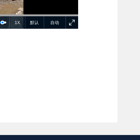
1X
默认
自动