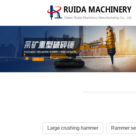
Large crushing hammer
Rammer se