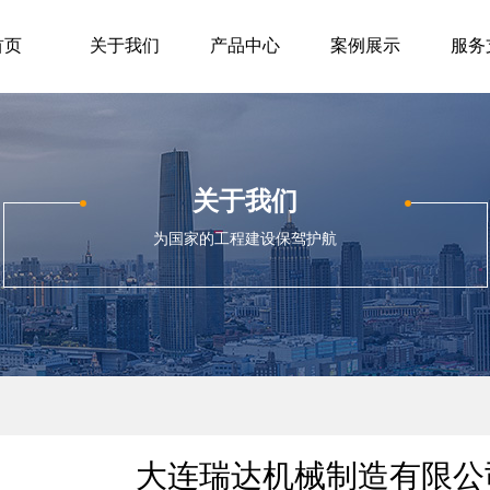
首页
关于我们
产品中心
案例展示
服务
关于我们
为国家的工程建设保驾护航
连瑞达机械制造有限公