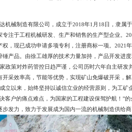
达机械制造有限公司，成立于
2018年1月18日，隶
家专注于工程机械研发、生产和销售的生产型企业。20
产权，现已成功申请多项专利，注册商标一项。2021
碎锤
产品。由徐工雄厚的技术力量加持，产品开发进度
家政策对炸药管控日趋严谨，公司历时六年自主研发
有开采效率高，节能等优势，实现矿山免爆破开采，解
成立以来，始终坚持以诚信立业的经营原则，为工矿
解决客户的痛点难点，为国家的工程建设保驾护航！”
逐步发力，致力于发展成为国内一流的机械制造供给商