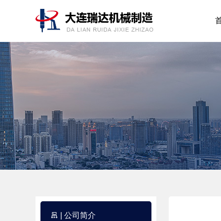
大
| 公司简介