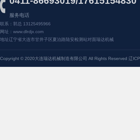
0411-86693019/17615154830
服务电话
联系：郭总 13125495966
网址：www.dlrdjx.com
地址辽宁省大连市甘井子区夏泊路陆安检测站对面瑞达机械
Copyright © 2020大连瑞达机械制造有限公司 All Rights Reserved
辽ICP